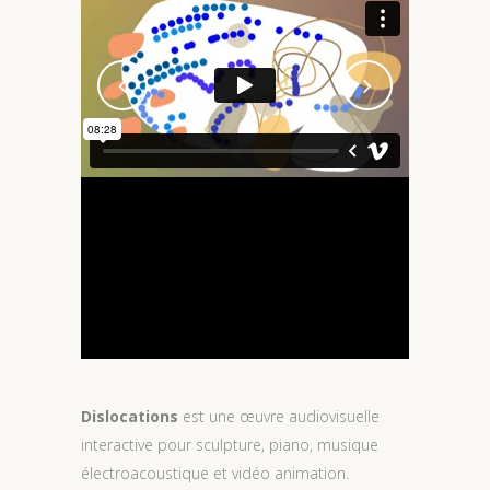
Dislocations
est une œuvre audiovisuelle
interactive pour sculpture, piano, musique
électroacoustique et vidéo animation.