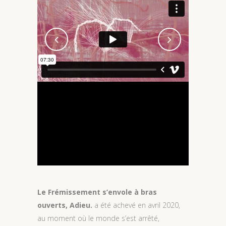
Le Frémissement s’envole à bras
ouverts, Adieu.
a été achevé en avril 2020,
au moment où le monde s’est arrêté,